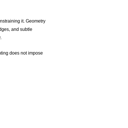
nstraining it. Geometry
dges, and subtle
.
nting does not impose