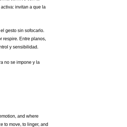
ctiva: invitan a que la
l gesto sin sofocarlo.
 respire. Entre planos,
trol y sensibilidad.
ra no se impone y la
h emotion, and where
 to move, to linger, and