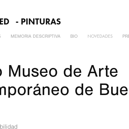
ED   - PINTURAS
S
NOVEDADES
MEMORIA DESCRIPTIVA
BIO
PR
o Museo de Arte 
mporáneo de Bue
bilidad