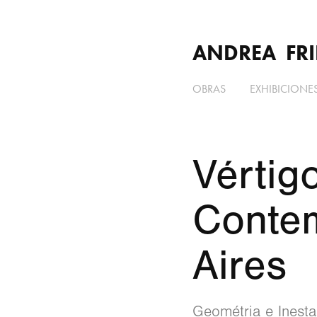
ANDREA  FRI
OBRAS
EXHIBICIONE
Vértig
Conte
Aires
Geométria e Inesta