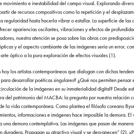
 movimiento e inestabilidad del campo visual. Explorando diversa
 partir de recursos compositivos como la repetición y el desplazam
 regularidad hasta hacerla vibrar o estallar. La superficie de las
recer apariencias oscilantes, vibraciones y efectos de profundida
dores, nuestra atención se posa sobre las obras con predisposició
s ópticas y el aspecto cambiante de las imágenes sería un error, c
arte óptico a la pura exploración de efectos visuales (1).
 hoy los artistas contemporáneos que dialogan con dichas tenden
para desarrollar poéticas singulares? ¿Qué nos permiten pensar e
circulación de la imágenes en su inmaterialidad digital? Desde e
ura del patrimonio del MACBA: la pregunta por nuestra relación co
o de la vida contemporánea. Como plantea el filósofo coreano By
imientos, informaciones e imágenes hace imposible la demora. E
 a una demora contemplativa. Las imágenes que pasan de manera f
n duradera. Propagan su atractivo visual y se desvanecen” (2). ¿