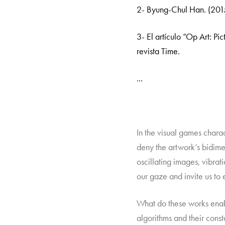
2- Byung-Chul Han. (2015
3- El artículo “Op Art: P
revista Time.
...
In the visual games charact
deny the artwork’s bidime
oscillating images, vibrat
our gaze and invite us to
What do these works enabl
algorithms and their const