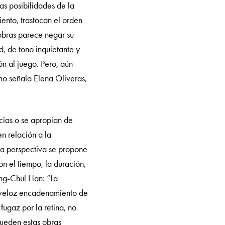
s posibilidades de la
iento, trastocan el orden
 obras parece negar su
d, de tono inquietante y
n al juego. Pero, aún
omo señala Elena Oliveras,
cias o se apropian de
n relación a la
sta perspectiva se propone
n el tiempo, la duración,
ung-Chul Han: “La
l veloz encadenamiento de
ugaz por la retina, no
Pueden estas obras